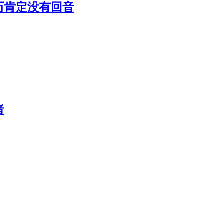
历肯定没有回音
绪