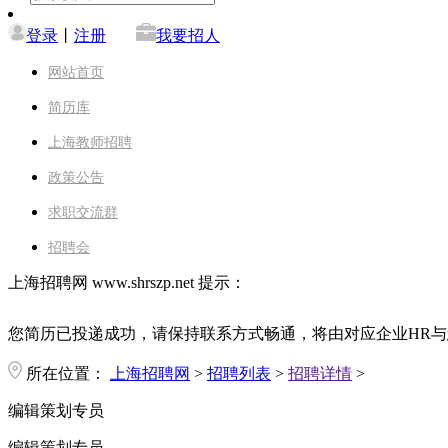
登录
丨
注册
我要招人
网站首页
简历库
上海教师招聘
政策公告
求职交流群
招聘会
上海招聘网 www.shrszp.net 提示：
您简历已投递成功，请保持联系方式畅通，将由对应企业HR与
所在位置：
上海招聘网
>
招聘列表
>
招聘详情
>
编辑策划专员
编辑策划专员