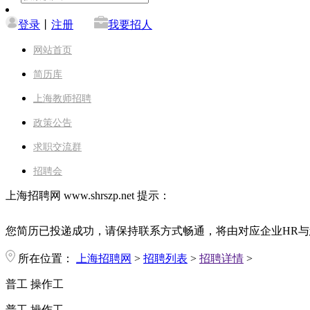
登录
丨
注册
我要招人
网站首页
简历库
上海教师招聘
政策公告
求职交流群
招聘会
上海招聘网 www.shrszp.net 提示：
您简历已投递成功，请保持联系方式畅通，将由对应企业HR与
所在位置：
上海招聘网
>
招聘列表
>
招聘详情
>
普工 操作工
普工 操作工