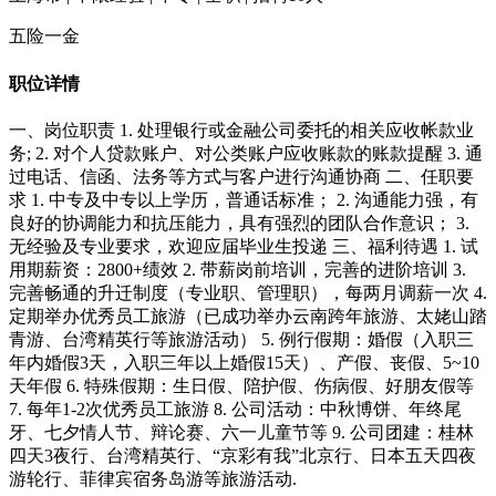
五险一金
职位详情
一、岗位职责 1. 处理银行或金融公司委托的相关应收帐款业
务; 2. 对个人贷款账户、对公类账户应收账款的账款提醒 3. 通
过电话、信函、法务等方式与客户进行沟通协商 二、任职要
求 1. 中专及中专以上学历，普通话标准； 2. 沟通能力强，有
良好的协调能力和抗压能力，具有强烈的团队合作意识； 3.
无经验及专业要求，欢迎应届毕业生投递 三、福利待遇 1. 试
用期薪资：2800+绩效 2. 带薪岗前培训，完善的进阶培训 3.
完善畅通的升迁制度（专业职、管理职），每两月调薪一次 4.
定期举办优秀员工旅游（已成功举办云南跨年旅游、太姥山踏
青游、台湾精英行等旅游活动） 5. 例行假期：婚假（入职三
年内婚假3天，入职三年以上婚假15天）、产假、丧假、5~10
天年假 6. 特殊假期：生日假、陪护假、伤病假、好朋友假等
7. 每年1-2次优秀员工旅游 8. 公司活动：中秋博饼、年终尾
牙、七夕情人节、辩论赛、六一儿童节等 9. 公司团建：桂林
四天3夜行、台湾精英行、“京彩有我”北京行、日本五天四夜
游轮行、菲律宾宿务岛游等旅游活动.